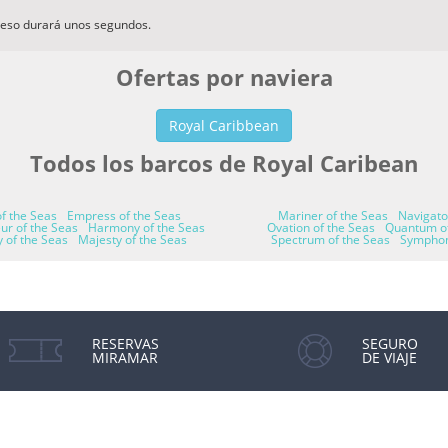
ceso durará unos segundos.
Ofertas por naviera
Royal Caribbean
Todos los barcos de Royal Caribean
of the Seas
Empress of the Seas
Mariner of the Seas
Navigato
ur of the Seas
Harmony of the Seas
Ovation of the Seas
Quantum of
y of the Seas
Majesty of the Seas
Spectrum of the Seas
Symphon
RESERVAS
SEGURO
MIRAMAR
DE VIAJE