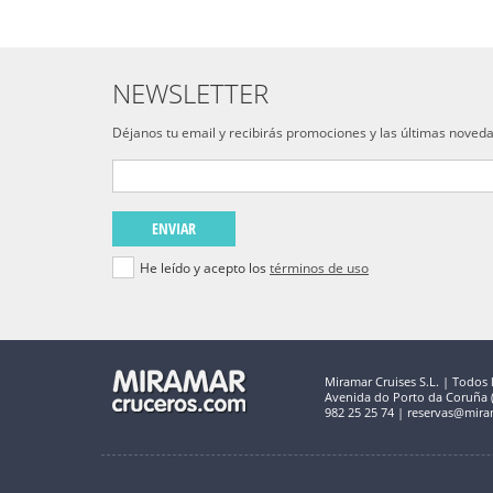
NEWSLETTER
Déjanos tu email y recibirás promociones y las últimas noved
ENVIAR
He leído y acepto los
términos de uso
Miramar Cruises S.L. | Todos 
Avenida do Porto da Coruña (C
982 25 25 74 | reservas@mira