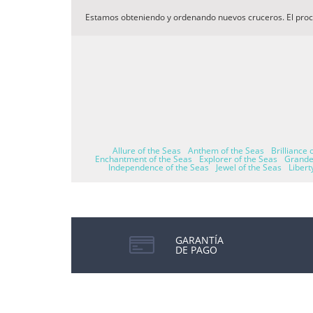
Estamos obteniendo y ordenando nuevos cruceros. El pro
Allure of the Seas
Anthem of the Seas
Brilliance 
Enchantment of the Seas
Explorer of the Seas
Grande
Independence of the Seas
Jewel of the Seas
Libert
GARANTÍA
DE PAGO