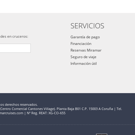
SERVICIOS
ades en cruceros:
Garantía de pago
Financiación
Reservas Miramar
Seguro de viaje
Información útil
los derechos reservados.
entro Comercial Cantones Village). Planta Baja B01 C.P. 15003 A Coruña | Tel.
marcruises.com | Nº Reg. REAT: XG-CO-655