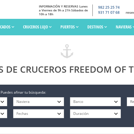
INFORMACIÓN Y RESERVAS Lunes
982 25 25 74
a Viernes de 9h a 21h Sábados de
931 71 07 68
rese
10h a 18h
SCADOS
CRUCEROS LUJO
PUERTOS
DESTINOS
NAVIERAS
S DE CRUCEROS FREEDOM OF T
 Puedes afinar tu búsqueda: