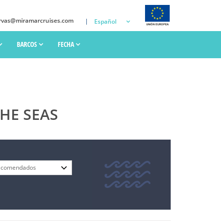
rvas@miramarcruises.com
Español
BARCOS
FECHA
HE SEAS