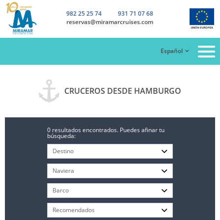
982 25 25 74
931 71 07 68
reservas@miramarcruises.com
Español
CRUCEROS DESDE HAMBURGO
0 resultados encontrados. Puedes afinar tu
búsqueda: