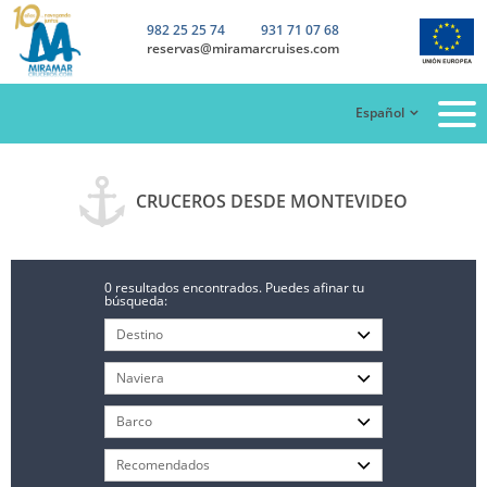
982 25 25 74
931 71 07 68
reservas@miramarcruises.com
Español
CRUCEROS DESDE MONTEVIDEO
0 resultados encontrados. Puedes afinar tu
búsqueda: