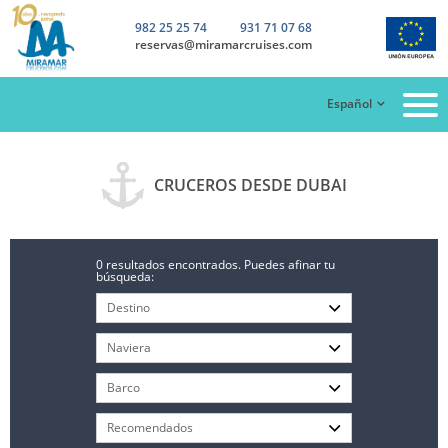
982 25 25 74
931 71 07 68
reservas@miramarcruises.com
Español
CRUCEROS DESDE DUBAI
0 resultados encontrados. Puedes afinar tu
búsqueda: