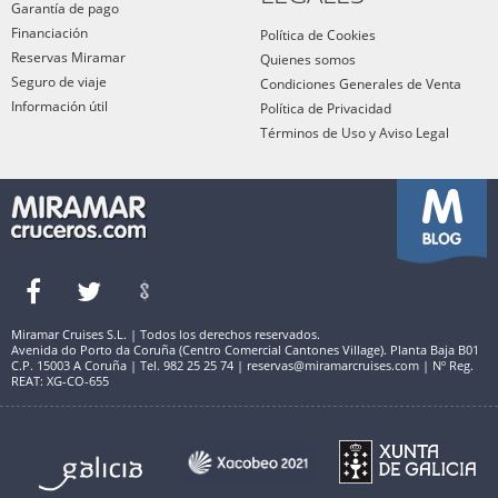
Garantía de pago
Financiación
Política de Cookies
Reservas Miramar
Quienes somos
Seguro de viaje
Condiciones Generales de Venta
Información útil
Política de Privacidad
Términos de Uso y Aviso Legal
Miramar Cruises S.L. | Todos los derechos reservados.
Avenida do Porto da Coruña (Centro Comercial Cantones Village). Planta Baja B01
C.P. 15003 A Coruña | Tel. 982 25 25 74 | reservas@miramarcruises.com | Nº Reg.
REAT: XG-CO-655