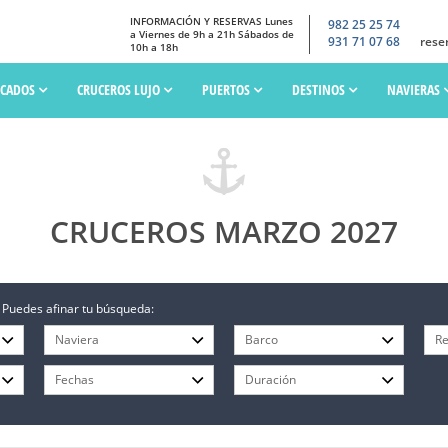
INFORMACIÓN Y RESERVAS Lunes
982 25 25 74
a Viernes de 9h a 21h Sábados de
931 71 07 68
rese
10h a 18h
SCADOS
CRUCEROS LUJO
PUERTOS
DESTINOS
NAVIERAS
CRUCEROS MARZO 2027
 Puedes afinar tu búsqueda: