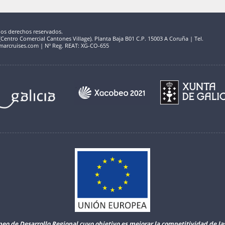
los derechos reservados.
entro Comercial Cantones Village). Planta Baja B01 C.P. 15003 A Coruña | Tel.
marcruises.com | Nº Reg. REAT: XG-CO-655
peo de Desarrollo Regional cuyo objetivo es mejorar la competitividad de l