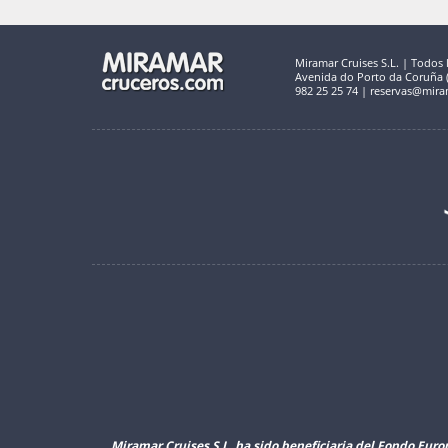
Miramar Cruises S.L. | Todos 
Avenida do Porto da Coruña (C
982 25 25 74 | reservas@mira
Miramar Cruises S.L. ha sido beneficiaria del Fondo Euro