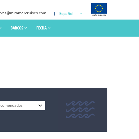
rvas@miramarcruises.com
Español
BARCOS
FECHA