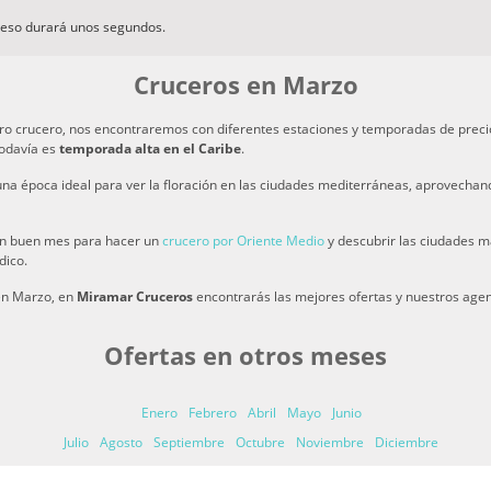
ceso durará unos segundos.
Cruceros en Marzo
ro crucero, nos encontraremos con diferentes estaciones y temporadas de preci
 todavía es
temporada alta en el Caribe
.
una época ideal para ver la floración en las ciudades mediterráneas, aprovechan
 un buen mes para hacer un
crucero por Oriente Medio
y descubrir las ciudades m
dico.
 en Marzo, en
Miramar Cruceros
encontrarás las mejores ofertas y nuestros agen
Ofertas en otros meses
Enero
Febrero
Abril
Mayo
Junio
Julio
Agosto
Septiembre
Octubre
Noviembre
Diciembre