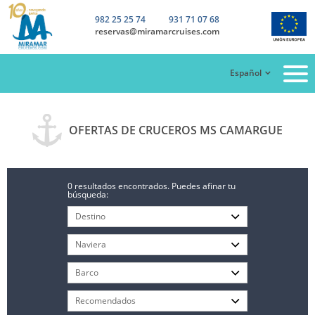
982 25 25 74
931 71 07 68
reservas@miramarcruises.com
Español
OFERTAS DE CRUCEROS MS CAMARGUE
0 resultados encontrados. Puedes afinar tu
búsqueda: