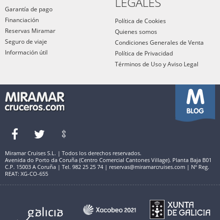
LEGALES
Garantía de pago
Financiación
Política de Cookies
Reservas Miramar
Quienes somos
Seguro de viaje
Condiciones Generales de Venta
Información útil
Política de Privacidad
Términos de Uso y Aviso Legal
Miramar Cruises S.L. | Todos los derechos reservados.
Avenida do Porto da Coruña (Centro Comercial Cantones Village). Planta Baja B01
C.P. 15003 A Coruña | Tel. 982 25 25 74 | reservas@miramarcruises.com | Nº Reg.
REAT: XG-CO-655